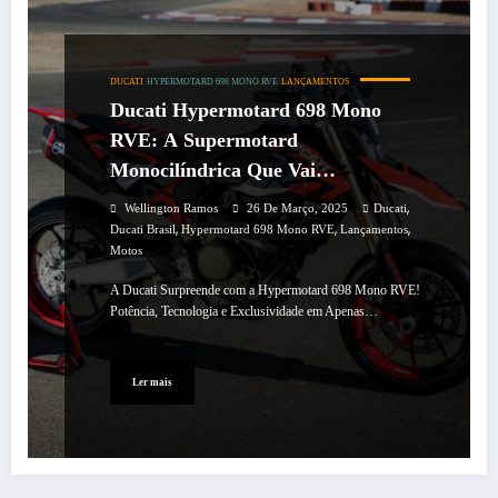
DUCATI
HYPERMOTARD 698 MONO RVE
LANÇAMENTOS
Ducati Hypermotard 698 Mono
RVE: A Supermotard
Monocilíndrica Que Vai
Revolucionar Suas Aventuras!
,
Wellington Ramos
26 De Março, 2025
Ducati
,
,
,
Ducati Brasil
Hypermotard 698 Mono RVE
Lançamentos
Motos
A Ducati Surpreende com a Hypermotard 698 Mono RVE!
Potência, Tecnologia e Exclusividade em Apenas…
Ler mais