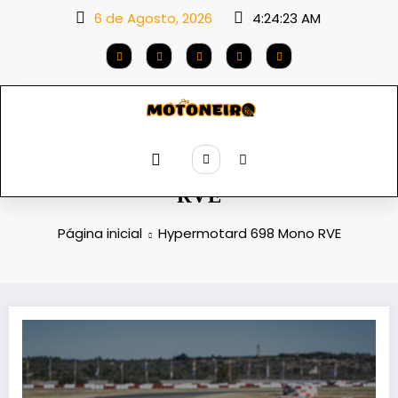
Saltar
6 de Agosto, 2026
4:24:24 AM
para
o
conteúdo
Etiqueta: Hypermotard 698 Mono
RVE
Página inicial
Hypermotard 698 Mono RVE