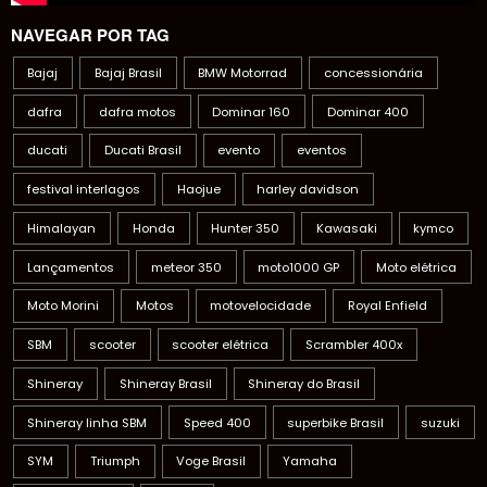
NAVEGAR POR TAG
Bajaj
Bajaj Brasil
BMW Motorrad
concessionária
dafra
dafra motos
Dominar 160
Dominar 400
ducati
Ducati Brasil
evento
eventos
festival interlagos
Haojue
harley davidson
Himalayan
Honda
Hunter 350
Kawasaki
kymco
Lançamentos
meteor 350
moto1000 GP
Moto elétrica
Moto Morini
Motos
motovelocidade
Royal Enfield
SBM
scooter
scooter elétrica
Scrambler 400x
Shineray
Shineray Brasil
Shineray do Brasil
Shineray linha SBM
Speed 400
superbike Brasil
suzuki
SYM
Triumph
Voge Brasil
Yamaha