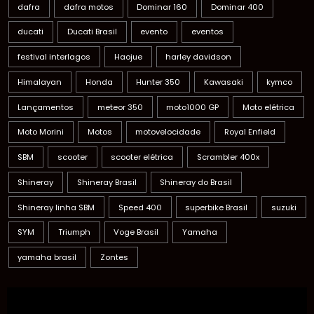
dafra
dafra motos
Dominar 160
Dominar 400
ducati
Ducati Brasil
evento
eventos
festival interlagos
Haojue
harley davidson
Himalayan
Honda
Hunter 350
Kawasaki
kymco
Lançamentos
meteor 350
moto1000 GP
Moto elétrica
Moto Morini
Motos
motovelocidade
Royal Enfield
SBM
scooter
scooter elétrica
Scrambler 400x
Shineray
Shineray Brasil
Shineray do Brasil
Shineray linha SBM
Speed 400
superbike Brasil
suzuki
SYM
Triumph
Voge Brasil
Yamaha
yamaha brasil
Zontes