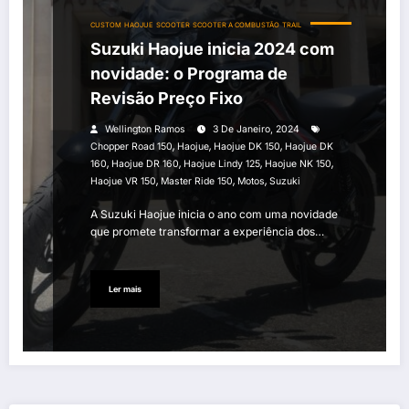
CUSTOM
HAOJUE
SCOOTER
SCOOTER A COMBUSTÃO
TRAIL
Suzuki Haojue inicia 2024 com
novidade: o Programa de
Revisão Preço Fixo
Wellington Ramos
3 De Janeiro, 2024
,
,
,
Chopper Road 150
Haojue
Haojue DK 150
Haojue DK
,
,
,
,
160
Haojue DR 160
Haojue Lindy 125
Haojue NK 150
,
,
,
Haojue VR 150
Master Ride 150
Motos
Suzuki
A Suzuki Haojue inicia o ano com uma novidade
que promete transformar a experiência dos…
Ler mais