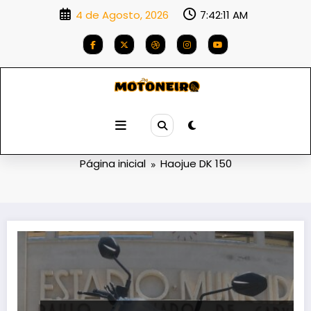
Saltar
4 de Agosto, 2026
7:42:11 AM
para
o
conteúdo
Etiqueta: Haojue DK 150
Página inicial
Haojue DK 150