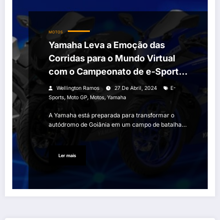
MOTOS
Yamaha Leva a Emoção das
Corridas para o Mundo Virtual
com o Campeonato de e-Sports
no Autódromo de Goiânia
Wellington Ramos
27 De Abril, 2024
E-
,
,
,
Sports
Moto GP
Motos
Yamaha
A Yamaha está preparada para transformar o
autódromo de Goiânia em um campo de batalha…
Ler mais