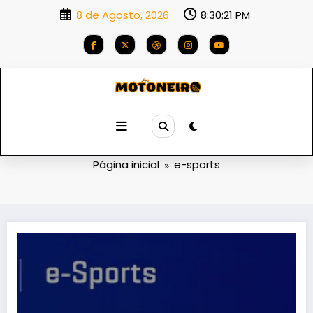
Saltar
8 de Agosto, 2026
8:30:21 PM
para
o
conteúdo
Etiqueta: e-sports
Página inicial
e-sports