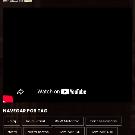
NAVEGAR POR TAG
Bajaj
Bajaj Brasil
BMW Motorrad
concessionária
dafra
dafra motos
Dominar 160
Dominar 400