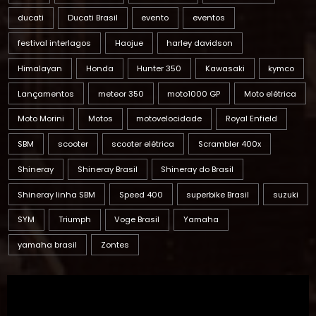
ducati
Ducati Brasil
evento
eventos
festival interlagos
Haojue
harley davidson
Himalayan
Honda
Hunter 350
Kawasaki
kymco
Lançamentos
meteor 350
moto1000 GP
Moto elétrica
Moto Morini
Motos
motovelocidade
Royal Enfield
SBM
scooter
scooter elétrica
Scrambler 400x
Shineray
Shineray Brasil
Shineray do Brasil
Shineray linha SBM
Speed 400
superbike Brasil
suzuki
SYM
Triumph
Voge Brasil
Yamaha
yamaha brasil
Zontes