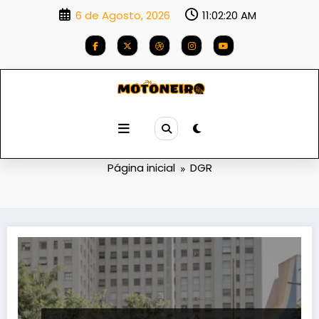
Saltar
6 de Agosto, 2026
11:02:21 AM
para
o
conteúdo
Etiqueta: DGR
Página inicial
DGR