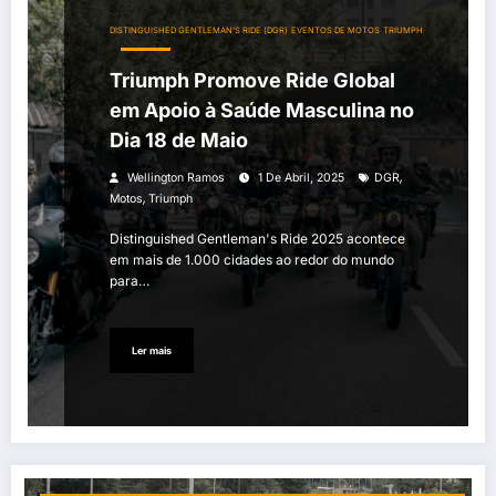
DISTINGUISHED GENTLEMAN’S RIDE (DGR)
EVENTOS DE MOTOS
TRIUMPH
Triumph Promove Ride Global
em Apoio à Saúde Masculina no
Dia 18 de Maio
,
Wellington Ramos
1 De Abril, 2025
DGR
,
Motos
Triumph
Distinguished Gentleman's Ride 2025 acontece
em mais de 1.000 cidades ao redor do mundo
para…
Ler mais