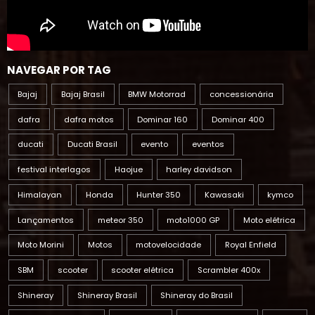
NAVEGAR POR TAG
Bajaj
Bajaj Brasil
BMW Motorrad
concessionária
dafra
dafra motos
Dominar 160
Dominar 400
ducati
Ducati Brasil
evento
eventos
festival interlagos
Haojue
harley davidson
Himalayan
Honda
Hunter 350
Kawasaki
kymco
Lançamentos
meteor 350
moto1000 GP
Moto elétrica
Moto Morini
Motos
motovelocidade
Royal Enfield
SBM
scooter
scooter elétrica
Scrambler 400x
Shineray
Shineray Brasil
Shineray do Brasil