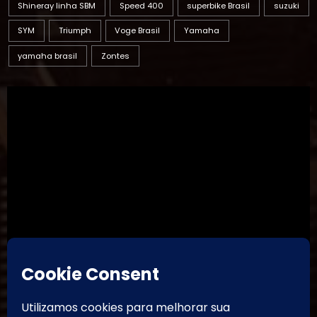
Shineray linha SBM
Speed 400
superbike Brasil
suzuki
SYM
Triumph
Voge Brasil
Yamaha
yamaha brasil
Zontes