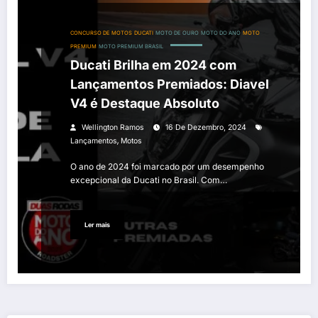
CONCURSO DE MOTOS
DUCATI
MOTO DE OURO
MOTO DO ANO
MOTO
PREMIUM
MOTO PREMIUM BRASIL
Ducati Brilha em 2024 com
Lançamentos Premiados: Diavel
V4 é Destaque Absoluto
Wellington Ramos
16 De Dezembro, 2024
,
Lançamentos
Motos
O ano de 2024 foi marcado por um desempenho
excepcional da Ducati no Brasil. Com…
Ler mais