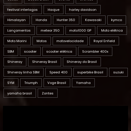
festival interlagos
Haojue
harley davidson
Himalayan
Honda
Hunter 350
Kawasaki
kymco
Lançamentos
meteor 350
moto1000 GP
Moto elétrica
Moto Morini
Motos
motovelocidade
Royal Enfield
SBM
scooter
scooter elétrica
Scrambler 400x
Shineray
Shineray Brasil
Shineray do Brasil
Shineray linha SBM
Speed 400
superbike Brasil
suzuki
SYM
Triumph
Voge Brasil
Yamaha
yamaha brasil
Zontes