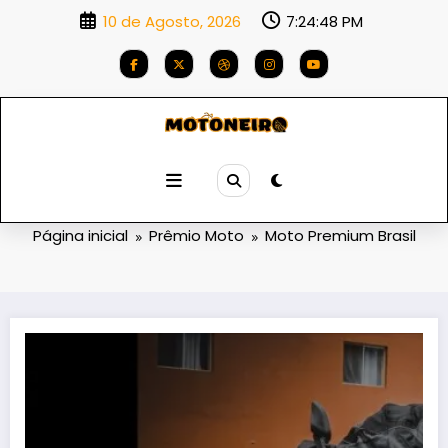
Saltar
10 de Agosto, 2026
7:24:49 PM
para
o
conteúdo
Categoria: Moto Premium Brasil
Página inicial
Prêmio Moto
Moto Premium Brasil