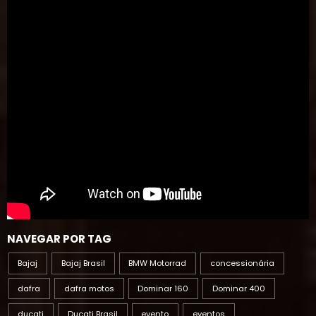
NAVEGAR POR TAG
Bajaj
Bajaj Brasil
BMW Motorrad
concessionária
dafra
dafra motos
Dominar 160
Dominar 400
ducati
Ducati Brasil
evento
eventos