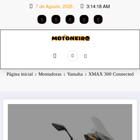
Saltar
7 de Agosto, 2026
3:14:18 AM
para
o
conteúdo
Categoria: XMAX 300 Connected
Página inicial
Montadoras
Yamaha
XMAX 300 Connected