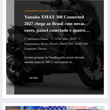
LANÇAMENTOS
SCOOTER
XMAX 300 CONNECTED
YAMAHA
Yamaha XMAX 300 Connected
2027 chega ao Brasil com novas
cores, painel conectado e quatro
anos de garantia
Wellington Ramos
24 De Julho, 2026
,
,
,
,
Lançamentos
Motos
Scooter
XMAX 300
XMAX 300
,
Connected
Yamaha
Scooter premium da Yamaha ganha visual renovado,
mantém motor de 300 cc com controle de…
Ler mais