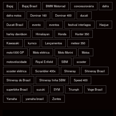
Bajaj
Bajaj Brasil
BMW Motorrad
concessionária
dafra
dafra motos
Dominar 160
Dominar 400
ducati
Ducati Brasil
evento
eventos
festival interlagos
Haojue
harley davidson
Himalayan
Honda
Hunter 350
Kawasaki
kymco
Lançamentos
meteor 350
moto1000 GP
Moto elétrica
Moto Morini
Motos
motovelocidade
Royal Enfield
SBM
scooter
scooter elétrica
Scrambler 400x
Shineray
Shineray Brasil
Shineray do Brasil
Shineray linha SBM
Speed 400
superbike Brasil
suzuki
SYM
Triumph
Voge Brasil
Yamaha
yamaha brasil
Zontes