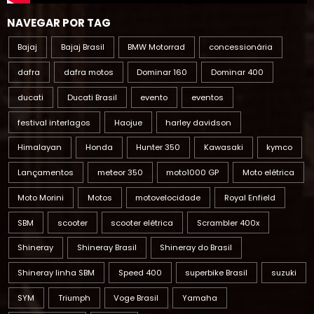
NAVEGAR POR TAG
Bajaj
Bajaj Brasil
BMW Motorrad
concessionária
dafra
dafra motos
Dominar 160
Dominar 400
ducati
Ducati Brasil
evento
eventos
festival interlagos
Haojue
harley davidson
Himalayan
Honda
Hunter 350
Kawasaki
kymco
Lançamentos
meteor 350
moto1000 GP
Moto elétrica
Moto Morini
Motos
motovelocidade
Royal Enfield
SBM
scooter
scooter elétrica
Scrambler 400x
Shineray
Shineray Brasil
Shineray do Brasil
Shineray linha SBM
Speed 400
superbike Brasil
suzuki
SYM
Triumph
Voge Brasil
Yamaha