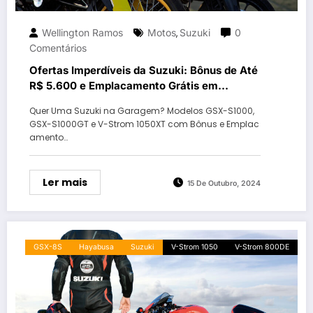
Wellington Ramos
Motos
Suzuki
0
,
Comentários
Ofertas Imperdíveis da Suzuki: Bônus de Até
R$ 5.600 e Emplacamento Grátis em
Modelos Selecionados
Quer Uma Suzuki na Garagem? Modelos GSX-S1000,
GSX-S1000GT e V-Strom 1050XT com Bônus e Emplac
amento…
Ler mais
15 De Outubro, 2024
GSX-8S
Hayabusa
Suzuki
V-Strom 1050
V-Strom 800DE