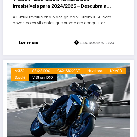
Irresistíveis para 2024/2025 – Descubra a
Opção Perfeita para Sua Próxima Aventura!
A Suzuki revoluciona o design da V-Strom 1050 com
novas cores vibrantes que prometem conquistar…
Ler mais
3 De Setembro, 2024
AK550
GSX-S1000
GSX-S1000GT
Hayabusa
KYMCO
Suzuki
V-Strom 1050