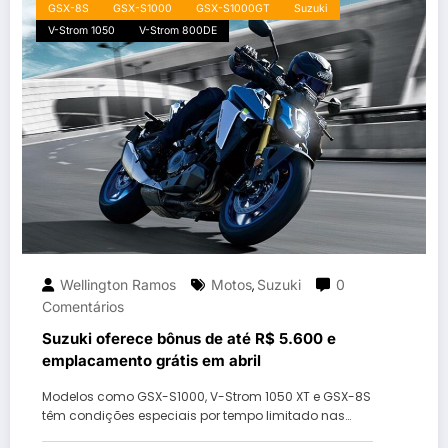
GSX-8S
GSX-S1000
GSX-S1000GT
Suzuki
V-Strom 1050
V-Strom 800DE
Wellington Ramos
Motos
Suzuki
0
,
Comentários
Suzuki oferece bônus de até R$ 5.600 e
emplacamento grátis em abril
Modelos como GSX-S1000, V-Strom 1050 XT e GSX-8S
têm condições especiais por tempo limitado nas…