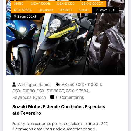
AK550
GSX-R1000R
GSX-S1000
GSX-S1000GT
GSX-S750A
Hayabusa
KYMCO
Suzuki
V-Strom 1050
V-Strom 650XT
Wellington Ramos
AK550
GSX-R1000R
,
,
GSX-S1000
GSX-S1000GT
GSX-S750A
,
,
,
Hayabusa
Kymco
0 Comentários
,
Suzuki Motos Estende Condições Especiais
até Fevereiro
Para os apaixonados por motocicletas, o ano de 202
4 começou com uma notícia emocionante: a…