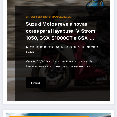
GSX-S1000
GSX-S1000GT
HAYABUSA
SUZUKI
V-STROM 1050
Suzuki Motos revela novas
cores para Hayabusa, V-Strom
1050, GSX-S1000GT e GSX-
S1000 na linha 2025/2026
,
Wellington Ramos
12 De Julho, 2025
Motos
Suzuki
Versão 25/26 traz tons inéditos como o verde
fosco e novas combinações que seguem as…
Ler mais