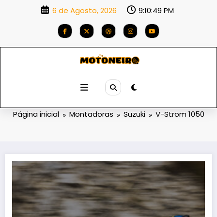
Saltar
6 de Agosto, 2026
9:10:50 PM
para
o
conteúdo
Categoria: V-Strom 1050
Página inicial
Montadoras
Suzuki
V-Strom 1050