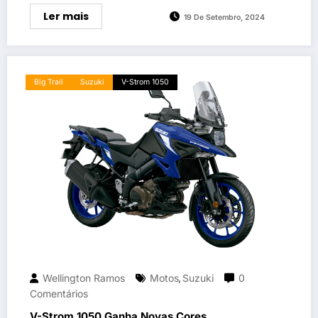
Ler mais
19 De Setembro, 2024
Big Trail
Suzuki
V-Strom 1050
Wellington Ramos
Motos
Suzuki
0
,
Comentários
V-Strom 1050 Ganha Novas Cores