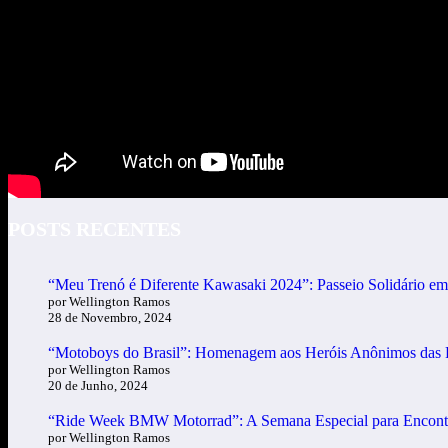
POSTS RECENTES
“Meu Trenó é Diferente Kawasaki 2024”: Passeio Solidário e
por Wellington Ramos
28 de Novembro, 2024
“Motoboys do Brasil”: Homenagem aos Heróis Anônimos das
por Wellington Ramos
20 de Junho, 2024
“Ride Week BMW Motorrad”: A Semana Especial para Encon
por Wellington Ramos