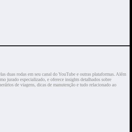
elas duas rodas em seu canal do YouTube e outras plataformas. Além
mo jurado especializado, e oferece insights detalhados sobre
erários de viagens, dicas de manutenção e tudo relacionado ao