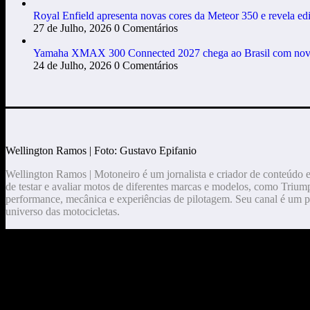
Royal Enfield apresenta novas cores da Meteor 350 e revela edi
27 de Julho, 2026
0 Comentários
Yamaha XMAX 300 Connected 2027 chega ao Brasil com novas c
24 de Julho, 2026
0 Comentários
Wellington Ramos | Foto: Gustavo Epifanio
Wellington Ramos | Motoneiro é um jornalista e criador de conteúdo 
de testar e avaliar motos de diferentes marcas e modelos, como Triump
performance, mecânica e experiências de pilotagem. Seu canal é um p
universo das motocicletas.