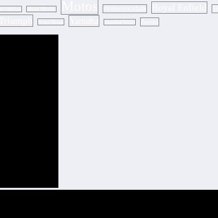
Motos
Royal Enfield
motovelocidade
S
o elétrica
Moto Morini
Triumph
Yamaha
Zontes
Voge Brasil
yamaha brasil