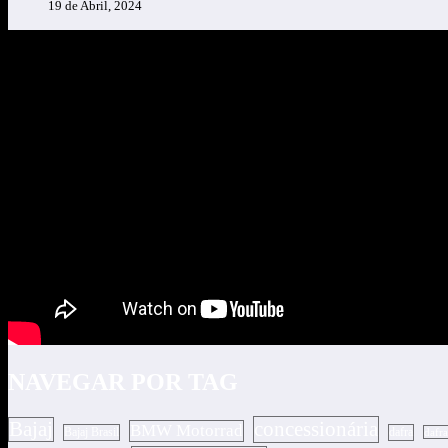
19 de Abril, 2024
NAVEGAR POR TAG
concessionária
Bajaj
BMW Motorrad
Bajaj Brasil
dafra
dafr