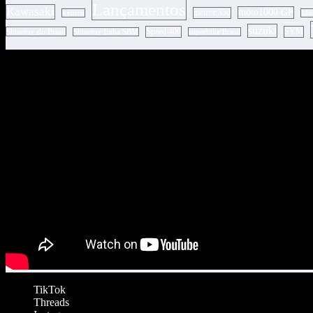
Lançamentos
Kawasaki
moto1000 GP
meteor 350
kymco
Mot
suzuki
Speed 400
SYM
Shineray do Brasil
Shineray linha SBM
superbike Brasil
TikTok
Threads