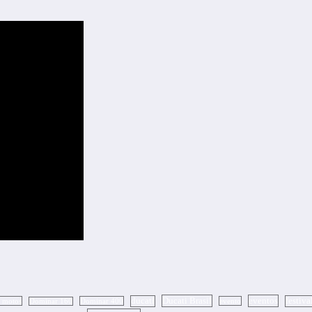
Ducati Brasil
eventos
ducati
festiva
a motos
Dominar 400
evento
Dominar 160