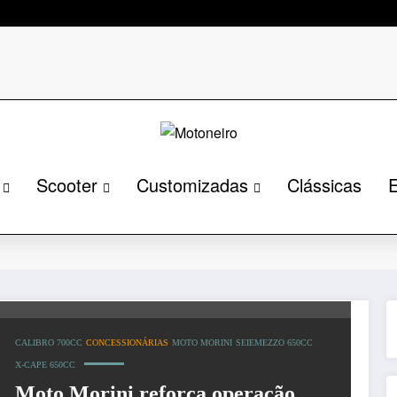
Scooter
Customizadas
Clássicas
E
c
Página inicial
M
CALIBRO 700CC
CONCESSIONÁRIAS
MOTO MORINI
SEIEMEZZO 650CC
X-CAPE 650CC
Moto Morini reforça operação