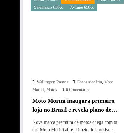
Seiemezzo 650cc
X-Cape 650cc
,
Wellington Ramos
Concessionária
Moto
,
Morini
Motos
0 Comentários
Moto Morini inaugura primeira
loja no Brasil e revela plano de
expansão com 14 concessionárias
Nova marca premium de motos chega com tu
até junho de 2026
do! Moto Morini abre primeira loja no Brasi