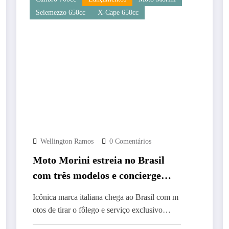
Seiemezzo 650cc
X-Cape 650cc
Wellington Ramos
0 Comentários
Moto Morini estreia no Brasil
com três modelos e concierge
inédito no Festival Interlagos
Icônica marca italiana chega ao Brasil com m
2025
otos de tirar o fôlego e serviço exclusivo…