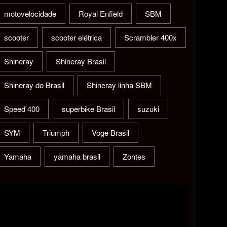
motovelocidade
Royal Enfield
SBM
scooter
scooter elétrica
Scrambler 400x
Shineray
Shineray Brasil
Shineray do Brasil
Shineray linha SBM
Speed 400
superbike Brasil
suzuki
SYM
Triumph
Voge Brasil
Yamaha
yamaha brasil
Zontes