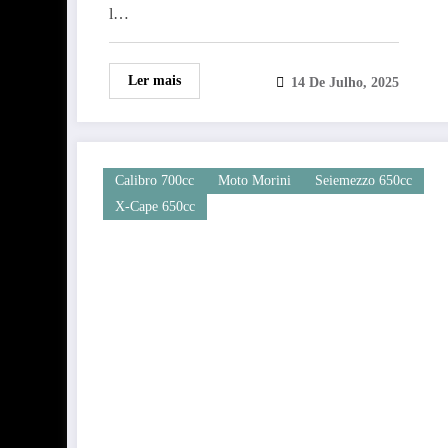
l…
Ler mais
14 De Julho, 2025
Calibro 700cc
Moto Morini
Seiemezzo 650cc
X-Cape 650cc