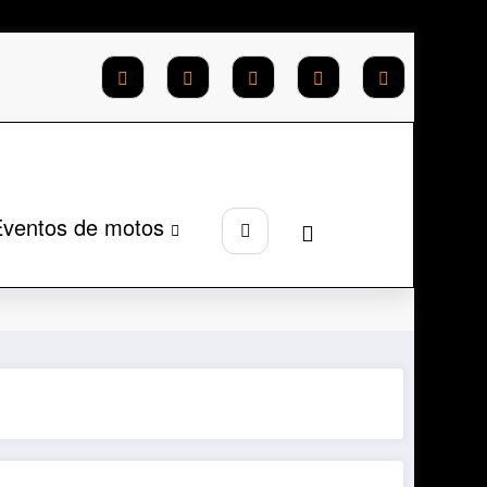
ventos de motos
ontadoras
Moto Morini
Seiemezzo 650cc