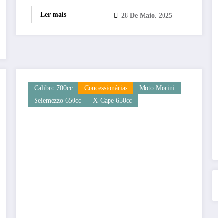
Ler mais
28 De Maio, 2025
Calibro 700cc
Concessionárias
Moto Morini
Seiemezzo 650cc
X-Cape 650cc