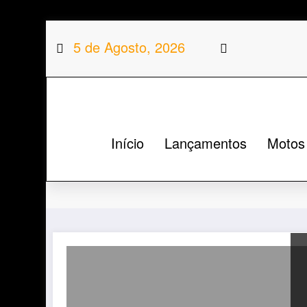
Saltar
5 de Agosto, 2026
para
o
conteúdo
Início
Lançamentos
Motos
Categoria: Seiemezzo 650c