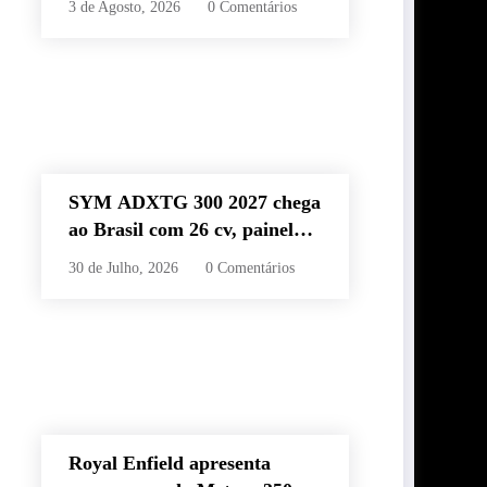
3 de Agosto, 2026
0 Comentários
60 km e estilo retrô
SYM ADXTG 300 2027 chega
ao Brasil com 26 cv, painel
TFT de 7” e preço de R$
30 de Julho, 2026
0 Comentários
32.990
Royal Enfield apresenta