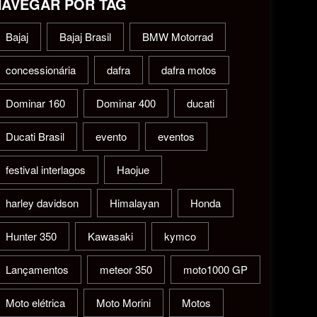
NAVEGAR POR TAG
Bajaj
Bajaj Brasil
BMW Motorrad
concessionária
dafra
dafra motos
Dominar 160
Dominar 400
ducati
Ducati Brasil
evento
eventos
festival interlagos
Haojue
harley davidson
Himalayan
Honda
Hunter 350
Kawasaki
kymco
Lançamentos
meteor 350
moto1000 GP
Moto elétrica
Moto Morini
Motos