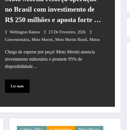
no Brasil com investimento de
R$ 250 milhões e aposta forte em
peças e pós-venda
Wellington Ramos
23 De Fevereiro, 2026
,
,
,
Concessionária
Moto Morini
Moto Morini Brasil
Motos
Chega de esperar por peça! Moto Morini anuncia
investimento milionário e promete 95% de
disponibilidade…
Ler mais
Calibro 700cc
Lançamentos
Moto Morini