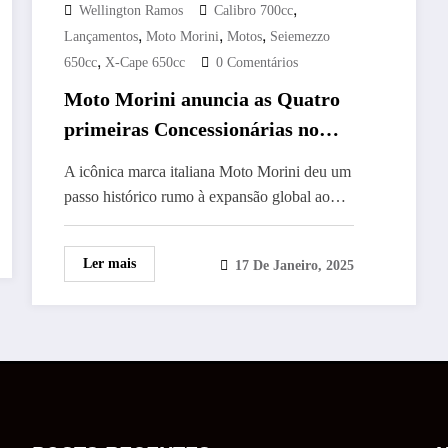
,
Wellington Ramos
Calibro 700cc
,
,
,
Lançamentos
Moto Morini
Motos
Seiemezzo
,
650cc
X-Cape 650cc
0 Comentários
Moto Morini anuncia as Quatro
primeiras Concessionárias no
Brasil: Descubra os Detalhes da
A icônica marca italiana Moto Morini deu um
Estratégia da Marca
passo histórico rumo à expansão global ao…
Ler mais
17 De Janeiro, 2025