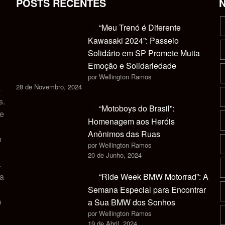
POSTS RECENTES
“Meu Trenó é Diferente
Kawasaki 2024”: Passeio
Solidário em SP Promete Muita
Emoção e Solidariedade
por Wellington Ramos
28 de Novembro, 2024
s
s.
“Motoboys do Brasil”:
 e
Homenagem aos Heróis
Anônimos das Ruas
o
por Wellington Ramos
20 de Junho, 2024
.
ca
“Ride Week BMW Motorrad”: A
Semana Especial para Encontrar
o
a Sua BMW dos Sonhos
por Wellington Ramos
19 de Abril, 2024