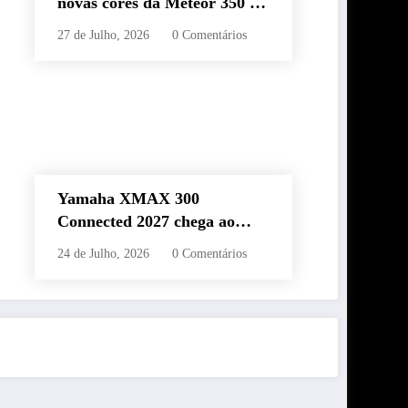
novas cores da Meteor 350 e
revela edição especial da
27 de Julho, 2026
0 Comentários
Classic 650 em Brasília
Yamaha XMAX 300
Connected 2027 chega ao
Brasil com novas cores,
24 de Julho, 2026
0 Comentários
painel conectado e quatro
anos de garantia