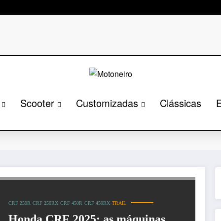
Scooter
Customizadas
Clássicas
E
Pági
CRF 250R
CRF 250RX
CRF 450R
CRF 450RX
TRAIL
Honda CRF 2025: as máquinas