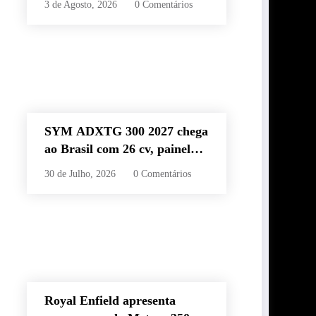
3 de Agosto, 2026
0 Comentários
60 km e estilo retrô
SYM ADXTG 300 2027 chega
ao Brasil com 26 cv, painel
TFT de 7” e preço de R$
30 de Julho, 2026
0 Comentários
32.990
Royal Enfield apresenta