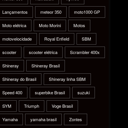
Lançamentos
meteor 350
moto1000 GP
Moto elétrica
Moto Morini
Motos
motovelocidade
Royal Enfield
SBM
scooter
scooter elétrica
Scrambler 400x
Shineray
Shineray Brasil
Shineray do Brasil
Shineray linha SBM
Speed 400
superbike Brasil
suzuki
SYM
Triumph
Voge Brasil
Yamaha
yamaha brasil
Zontes