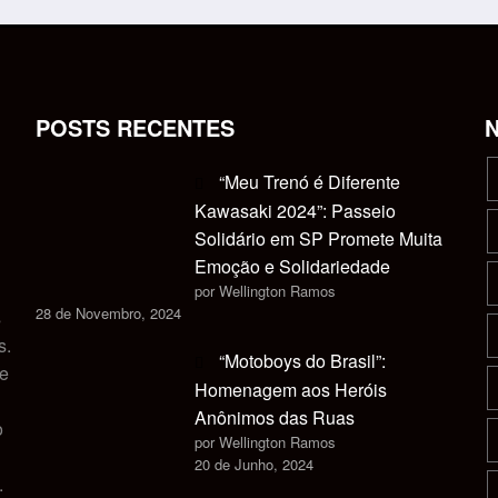
POSTS RECENTES
“Meu Trenó é Diferente
Kawasaki 2024”: Passeio
Solidário em SP Promete Muita
Emoção e Solidariedade
por Wellington Ramos
28 de Novembro, 2024
s
s.
“Motoboys do Brasil”:
 e
Homenagem aos Heróis
Anônimos das Ruas
o
por Wellington Ramos
20 de Junho, 2024
.