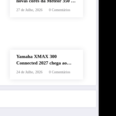
novas cores da Meteor 350 e
revela edição especial da
27 de Julho, 2026
0 Comentários
Classic 650 em Brasília
Yamaha XMAX 300
Connected 2027 chega ao
Brasil com novas cores,
24 de Julho, 2026
0 Comentários
painel conectado e quatro
anos de garantia