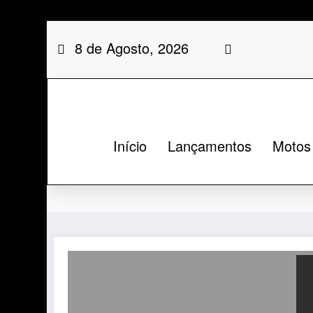
Saltar
8 de Agosto, 2026
para
o
conteúdo
Início
Lançamentos
Motos
Categoria: CRF 450R