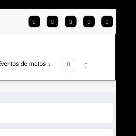
ventos de motos
na inicial
Montadoras
Honda
CRF 450R