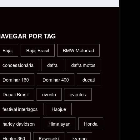
NAVEGAR POR TAG
Bajaj
Bajaj Brasil
BMW Motorrad
concessionária
dafra
dafra motos
Dominar 160
Dominar 400
ducati
Ducati Brasil
evento
eventos
festival interlagos
Haojue
harley davidson
Himalayan
Honda
Hunter 350
Kawasaki
kymco