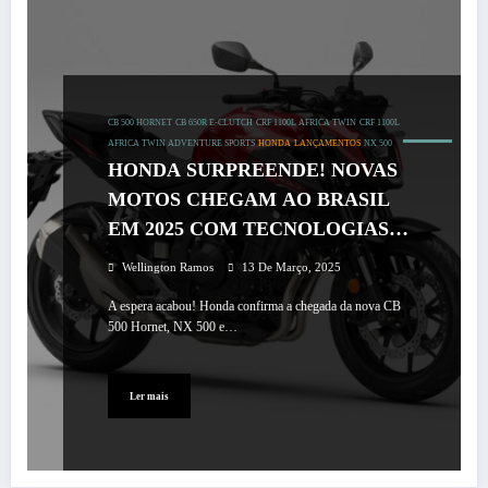
CB 500 HORNET
CB 650R E-CLUTCH
CRF 1100L AFRICA TWIN
CRF 1100L
AFRICA TWIN ADVENTURE SPORTS
HONDA
LANÇAMENTOS
NX 500
HONDA SURPREENDE! NOVAS
MOTOS CHEGAM AO BRASIL
EM 2025 COM TECNOLOGIAS
INÉDITAS!
Wellington Ramos
13 De Março, 2025
A espera acabou! Honda confirma a chegada da nova CB
500 Hornet, NX 500 e…
Ler mais