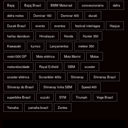
Bajaj
Bajaj Brasil
BMW Motorrad
concessionária
dafra
dafra motos
Dominar 160
Dominar 400
ducati
Ducati Brasil
evento
eventos
festival interlagos
Haojue
harley davidson
Himalayan
Honda
Hunter 350
Kawasaki
kymco
Lançamentos
meteor 350
moto1000 GP
Moto elétrica
Moto Morini
Motos
motovelocidade
Royal Enfield
SBM
scooter
scooter elétrica
Scrambler 400x
Shineray
Shineray Brasil
Shineray do Brasil
Shineray linha SBM
Speed 400
superbike Brasil
suzuki
SYM
Triumph
Voge Brasil
Yamaha
yamaha brasil
Zontes