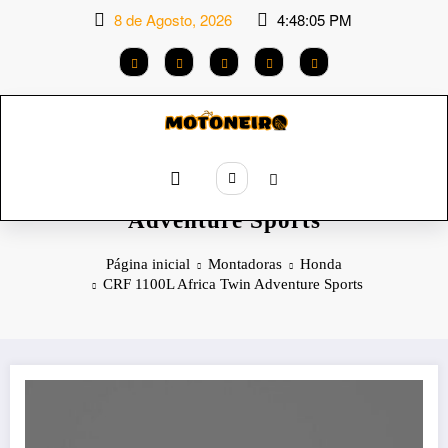
Saltar
8 de Agosto, 2026
4:48:06 PM
para
o
conteúdo
Categoria: CRF 1100L Africa Twin
Adventure Sports
Página inicial
Montadoras
Honda
CRF 1100L Africa Twin Adventure Sports