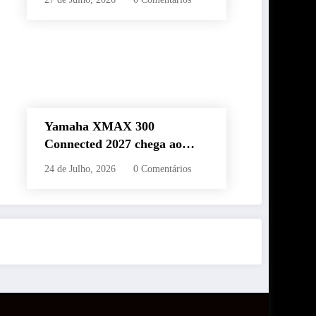
Classic 650 em Brasília
Yamaha XMAX 300
Connected 2027 chega ao
Brasil com novas cores,
24 de Julho, 2026
0 Comentários
painel conectado e quatro
anos de garantia