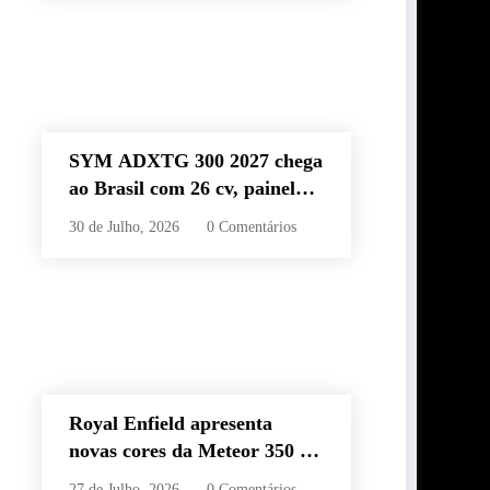
SYM ADXTG 300 2027 chega
ao Brasil com 26 cv, painel
TFT de 7” e preço de R$
30 de Julho, 2026
0 Comentários
32.990
Royal Enfield apresenta
novas cores da Meteor 350 e
revela edição especial da
27 de Julho, 2026
0 Comentários