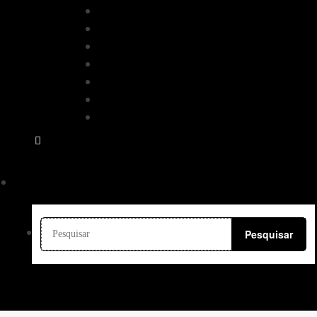
Distinguished Gentleman’s Ride (DGR)
EICMA
Festival Interlagos
Moto1000 GP
Motoca Boa praça
Moto Premium
SuperBike Brasil