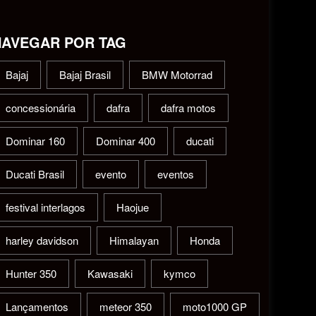
NAVEGAR POR TAG
Bajaj
Bajaj Brasil
BMW Motorrad
concessionária
dafra
dafra motos
Dominar 160
Dominar 400
ducati
Ducati Brasil
evento
eventos
festival interlagos
Haojue
harley davidson
Himalayan
Honda
Hunter 350
Kawasaki
kymco
Lançamentos
meteor 350
moto1000 GP