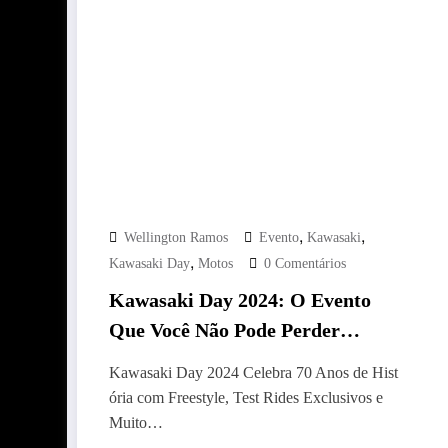
,
,
Wellington Ramos
Evento
Kawasaki
,
Kawasaki Day
Motos
0 Comentários
Kawasaki Day 2024: O Evento
Que Você Não Pode Perder
comemoração dos 70 Anos da
Kawasaki Day 2024 Celebra 70 Anos de Hist
Kawasaki Promete Emoção e
ória com Freestyle, Test Rides Exclusivos e
Adrenalina
Muito…