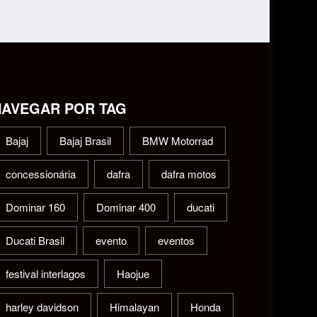
NAVEGAR POR TAG
Bajaj
Bajaj Brasil
BMW Motorrad
concessionária
dafra
dafra motos
Dominar 160
Dominar 400
ducati
Ducati Brasil
evento
eventos
festival interlagos
Haojue
harley davidson
Himalayan
Honda