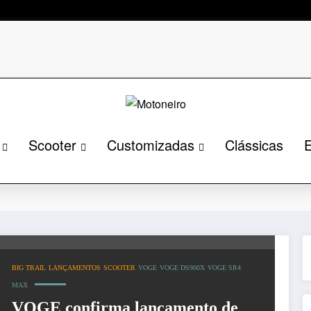
Scooter
Customizadas
Clássicas
E
X
BIG TRAIL
LANÇAMENTOS
SCOOTER
VOGE
VOGE DS900X
VOGE SR4
MAX
VOGE confirma lançamento de