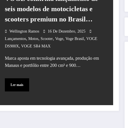
seis modelos de motocicletas e
scooters premium no Brasil
entre 2026 e 2027
Wellington Ramos
16 De Dezembro, 2025
,
,
,
,
,
Lançamentos
Motos
Scooter
Voge
Voge Brasil
VOGE
,
DS900X
VOGE SR4 MAX
Marca aposta em tecnologia avançada, produção em
Manaus e portfólio entre 200 cm³ e 900…
Ler mais