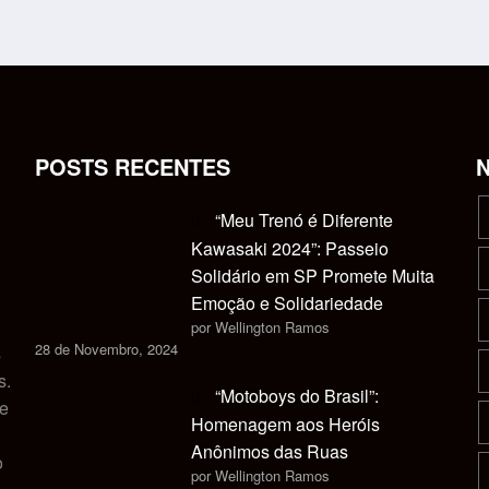
POSTS RECENTES
“Meu Trenó é Diferente
Kawasaki 2024”: Passeio
Solidário em SP Promete Muita
Emoção e Solidariedade
por Wellington Ramos
28 de Novembro, 2024
s
s.
“Motoboys do Brasil”:
 e
Homenagem aos Heróis
Anônimos das Ruas
o
por Wellington Ramos