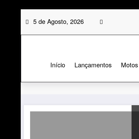
Saltar
5 de Agosto, 2026
para
o
conteúdo
Início
Lançamentos
Motos
Etiqueta: VOGE SR4 MA