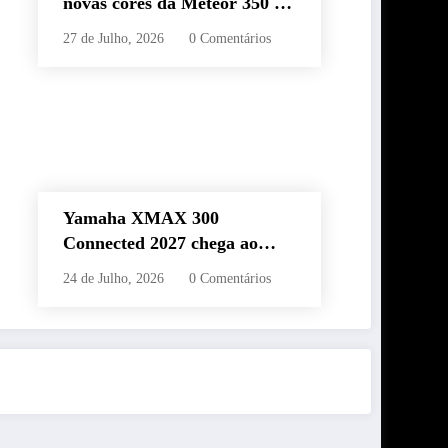
novas cores da Meteor 350 e
revela edição especial da
27 de Julho, 2026
0 Comentários
Classic 650 em Brasília
Yamaha XMAX 300
Connected 2027 chega ao
Brasil com novas cores,
24 de Julho, 2026
0 Comentários
painel conectado e quatro
anos de garantia