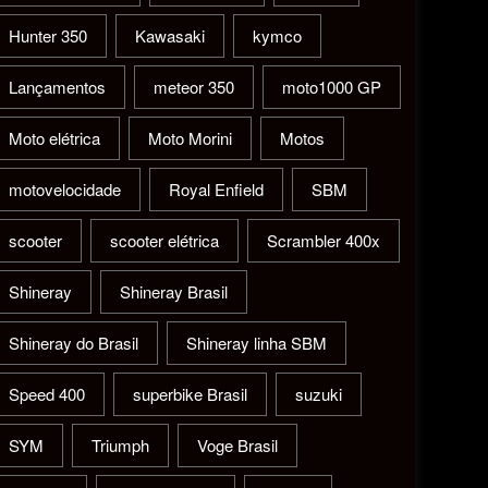
Hunter 350
Kawasaki
kymco
Lançamentos
meteor 350
moto1000 GP
Moto elétrica
Moto Morini
Motos
motovelocidade
Royal Enfield
SBM
scooter
scooter elétrica
Scrambler 400x
Shineray
Shineray Brasil
Shineray do Brasil
Shineray linha SBM
Speed 400
superbike Brasil
suzuki
SYM
Triumph
Voge Brasil