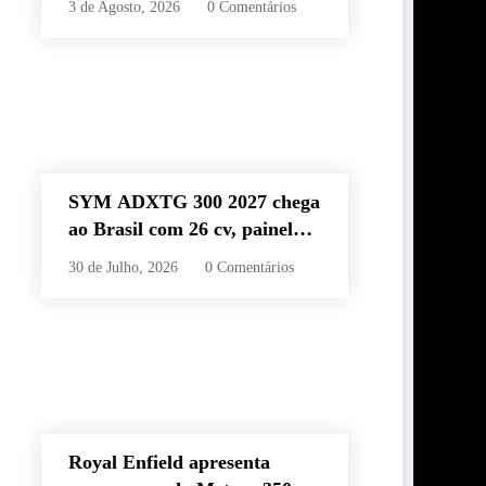
3 de Agosto, 2026
0 Comentários
60 km e estilo retrô
SYM ADXTG 300 2027 chega
ao Brasil com 26 cv, painel
TFT de 7” e preço de R$
30 de Julho, 2026
0 Comentários
32.990
Royal Enfield apresenta