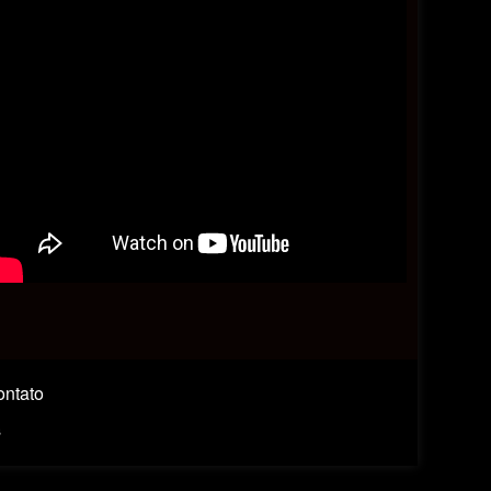
ntato
s