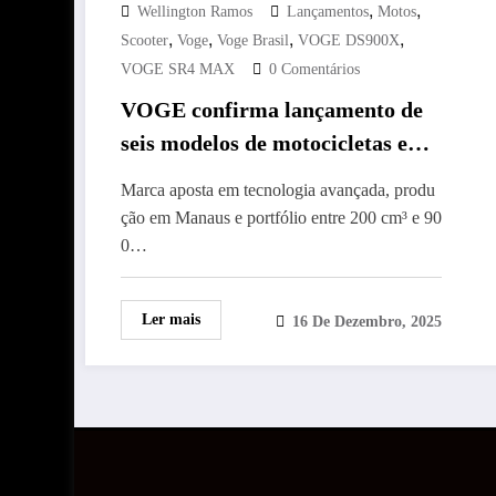
,
,
Wellington Ramos
Lançamentos
Motos
,
,
,
,
Scooter
Voge
Voge Brasil
VOGE DS900X
VOGE SR4 MAX
0 Comentários
VOGE confirma lançamento de
seis modelos de motocicletas e
scooters premium no Brasil entre
Marca aposta em tecnologia avançada, produ
2026 e 2027
ção em Manaus e portfólio entre 200 cm³ e 90
0…
Ler mais
16 De Dezembro, 2025