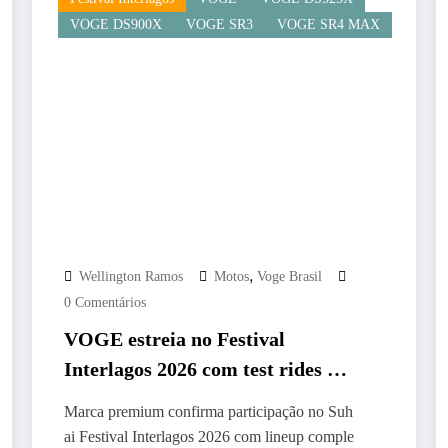
VOGE DS900X
VOGE SR3
VOGE SR4 MAX
,
Wellington Ramos
Motos
Voge Brasil
0 Comentários
VOGE estreia no Festival
Interlagos 2026 com test rides e
novidade secreta no Brasil
Marca premium confirma participação no Suh
ai Festival Interlagos 2026 com lineup comple