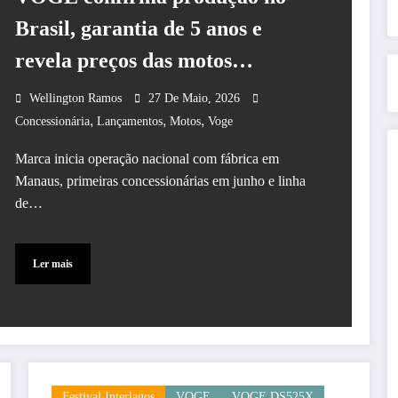
Brasil, garantia de 5 anos e
revela preços das motos
premium
Wellington Ramos
27 De Maio, 2026
,
,
,
Concessionária
Lançamentos
Motos
Voge
Marca inicia operação nacional com fábrica em
Manaus, primeiras concessionárias em junho e linha
de…
Ler mais
Festival Interlagos
VOGE
VOGE DS525X