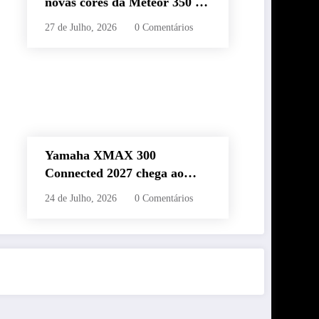
novas cores da Meteor 350 e
revela edição especial da
27 de Julho, 2026
0 Comentários
Classic 650 em Brasília
Yamaha XMAX 300
Connected 2027 chega ao
Brasil com novas cores,
24 de Julho, 2026
0 Comentários
painel conectado e quatro
anos de garantia