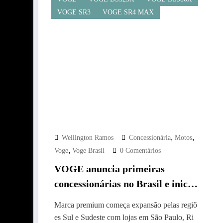
VOGE SR3
VOGE SR4 MAX
,
,
Wellington Ramos
Concessionária
Motos
,
Voge
Voge Brasil
0 Comentários
VOGE anuncia primeiras
concessionárias no Brasil e inicia
vendas em 2026
Marca premium começa expansão pelas regiõ
es Sul e Sudeste com lojas em São Paulo, Ri