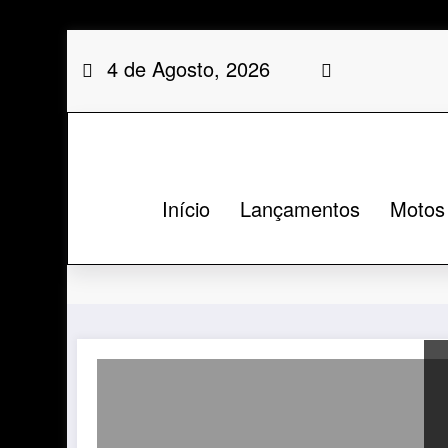
Saltar
4 de Agosto, 2026
para
o
conteúdo
Início
Lançamentos
Motos
Categoria: VOGE SR4 M