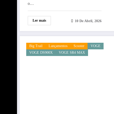
o…
Ler mais
10 De Abril, 2026
Big Trail
Lançamentos
Scooter
VOGE
VOGE DS900X
VOGE SR4 MAX