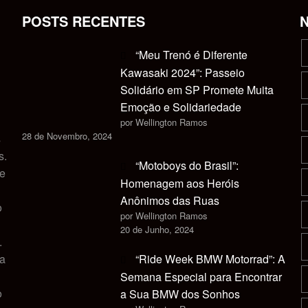
POSTS RECENTES
“Meu Trenó é Diferente
Kawasaki 2024”: Passeio
Solidário em SP Promete Muita
Emoção e Solidariedade
por Wellington Ramos
28 de Novembro, 2024
s
s.
“Motoboys do Brasil”:
 e
Homenagem aos Heróis
Anônimos das Ruas
o
por Wellington Ramos
20 de Junho, 2024
.
ca
“Ride Week BMW Motorrad”: A
Semana Especial para Encontrar
o
a Sua BMW dos Sonhos