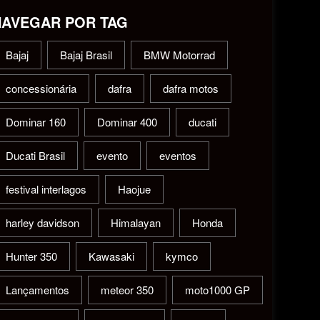
NAVEGAR POR TAG
Bajaj
Bajaj Brasil
BMW Motorrad
concessionária
dafra
dafra motos
Dominar 160
Dominar 400
ducati
Ducati Brasil
evento
eventos
festival interlagos
Haojue
harley davidson
Himalayan
Honda
Hunter 350
Kawasaki
kymco
Lançamentos
meteor 350
moto1000 GP