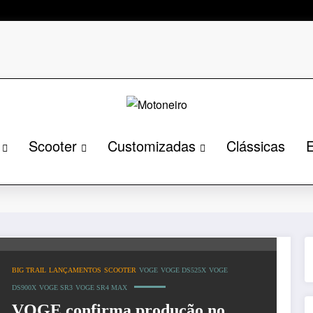
Scooter
Customizadas
Clássicas
E
AX
Página inici
BIG TRAIL
LANÇAMENTOS
SCOOTER
VOGE
VOGE DS525X
VOGE
DS900X
VOGE SR3
VOGE SR4 MAX
VOGE confirma produção no