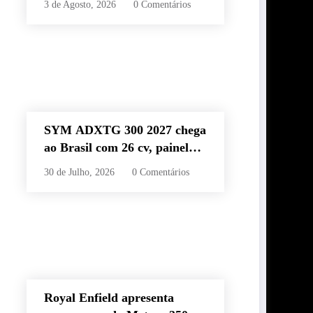
3 de Agosto, 2026
0 Comentários
60 km e estilo retrô
SYM ADXTG 300 2027 chega
ao Brasil com 26 cv, painel
TFT de 7” e preço de R$
30 de Julho, 2026
0 Comentários
32.990
Royal Enfield apresenta