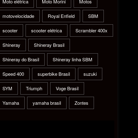
Moto elétrica
Moto Morini
Motos
motovelocidade
Royal Enfield
SBM
scooter
scooter elétrica
Scrambler 400x
Shineray
Shineray Brasil
Shineray do Brasil
Shineray linha SBM
Speed 400
superbike Brasil
suzuki
SYM
Triumph
Voge Brasil
Yamaha
yamaha brasil
Zontes