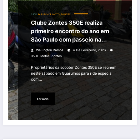
350E
PASSEIO DE MOTO
ZONTES
Clube Zontes 350E realiza
primeiro encontro do ano em
São Paulo com passeio na
estrada e apoio da Zontes no
Wellington Ramos
4 De Fevereiro, 2026
Brasil
,
,
350E
Motos
Zontes
Proprietários da scooter Zontes 350E se reúnem
neste sábado em Guarulhos para ride especial
com…
Ler mais