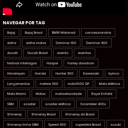
NAVEGAR POR TAG
Bajaj
Bajaj Brasil
BMW Motorrad
concessionária
dafra
dafra motos
Dominar 160
Dominar 400
ducati
Ducati Brasil
evento
eventos
festival interlagos
Haojue
harley davidson
Himalayan
Honda
Hunter 350
Kawasaki
kymco
Lançamentos
meteor 350
moto1000 GP
Moto elétrica
Moto Morini
Motos
motovelocidade
Royal Enfield
SBM
scooter
scooter elétrica
Scrambler 400x
Shineray
Shineray Brasil
Shineray do Brasil
Shineray linha SBM
Speed 400
superbike Brasil
suzuki