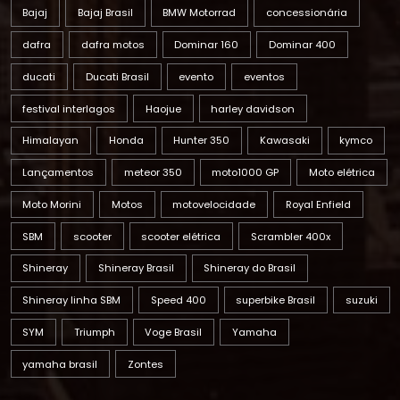
Bajaj
Bajaj Brasil
BMW Motorrad
concessionária
dafra
dafra motos
Dominar 160
Dominar 400
ducati
Ducati Brasil
evento
eventos
festival interlagos
Haojue
harley davidson
Himalayan
Honda
Hunter 350
Kawasaki
kymco
Lançamentos
meteor 350
moto1000 GP
Moto elétrica
Moto Morini
Motos
motovelocidade
Royal Enfield
SBM
scooter
scooter elétrica
Scrambler 400x
Shineray
Shineray Brasil
Shineray do Brasil
Shineray linha SBM
Speed 400
superbike Brasil
suzuki
SYM
Triumph
Voge Brasil
Yamaha
yamaha brasil
Zontes