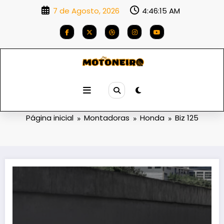
Saltar
7 de Agosto, 2026
4:46:15 AM
para
o
conteúdo
Categoria: Biz 125
Página inicial
Montadoras
Honda
Biz 125