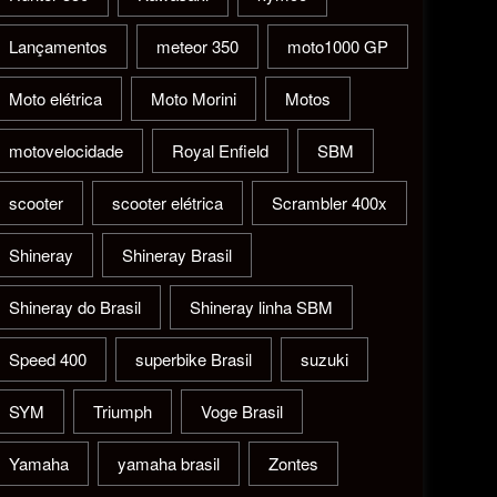
Lançamentos
meteor 350
moto1000 GP
Moto elétrica
Moto Morini
Motos
motovelocidade
Royal Enfield
SBM
scooter
scooter elétrica
Scrambler 400x
Shineray
Shineray Brasil
Shineray do Brasil
Shineray linha SBM
Speed 400
superbike Brasil
suzuki
SYM
Triumph
Voge Brasil
Yamaha
yamaha brasil
Zontes