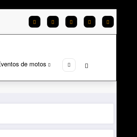
ventos de motos
cial
Montadoras
Ducati
Multistrada V2S