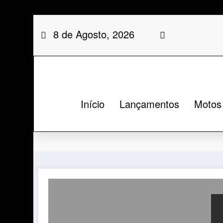
Saltar
8 de Agosto, 2026
para
o
conteúdo
Início
Lançamentos
Motos
Categoria: Multistrada V