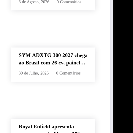
3 de Agosto, 2026
0 Comentários
60 km e estilo retrô
SYM ADXTG 300 2027 chega
ao Brasil com 26 cv, painel
TFT de 7” e preço de R$
30 de Julho, 2026
0 Comentários
32.990
Royal Enfield apresenta