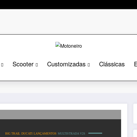
Scooter
Customizadas
Clássicas
E
2S
Página ini
BIG TRAIL
DUCATI
LANÇAMENTOS
MULTISTRADA V2S