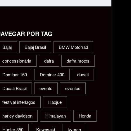
NAVEGAR POR TAG
Bajaj
Bajaj Brasil
BMW Motorrad
concessionária
dafra
dafra motos
Dominar 160
Dominar 400
ducati
Ducati Brasil
evento
eventos
festival interlagos
Haojue
harley davidson
Himalayan
Honda
Hunter 350
Kawasaki
kymco