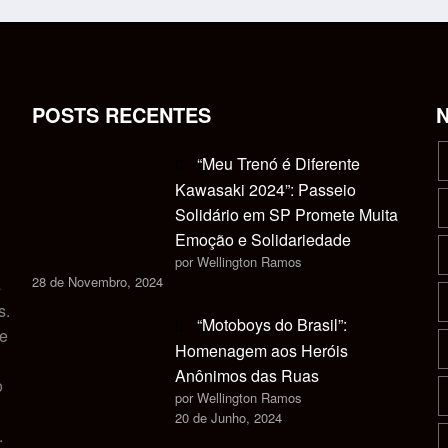
POSTS RECENTES
“Meu Trenó é Diferente
Kawasaki 2024”: Passeio
Solidário em SP Promete Muita
Emoção e Solidariedade
por Wellington Ramos
28 de Novembro, 2024
s
s.
“Motoboys do Brasil”:
 e
Homenagem aos Heróis
Anônimos das Ruas
o
por Wellington Ramos
20 de Junho, 2024
.