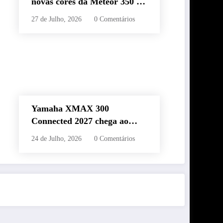
novas cores da Meteor 350 e
revela edição especial da
27 de Julho, 2026
0 Comentários
Classic 650 em Brasília
Yamaha XMAX 300
Connected 2027 chega ao
Brasil com novas cores,
24 de Julho, 2026
0 Comentários
painel conectado e quatro
anos de garantia